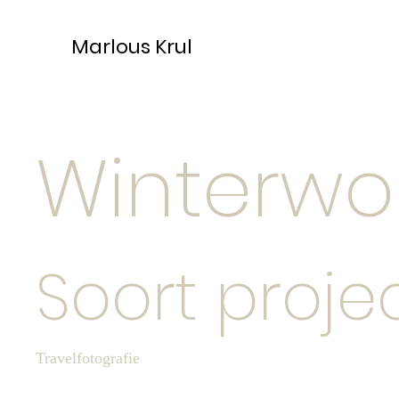
Marlous Krul
Winterw
Soort proje
Travelfotografie