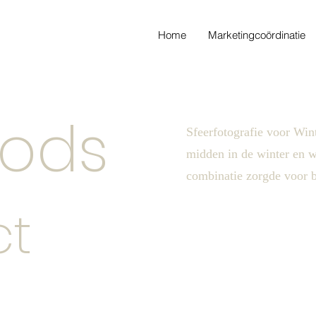
Home
Marketingcoördinatie
oods
Sfeerfotografie voor Wi
midden in de winter en 
combinatie zorgde voor 
ct