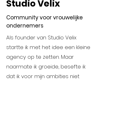
Studio Velix
Community voor vrouwelijke
ondernemers
Als founder van Studio Velix
startte ik met het idee een kleine
agency op te zetten. Maar
naarmate ik groeide, besefte ik
dat ik voor mijn ambities niet
alleen wilde werken – ik wilde
samenwerken met creatieve en
gedreven vrouwen die niet alleen
competenties meenemen, maar
ook een gevoel van
verbondenheid.