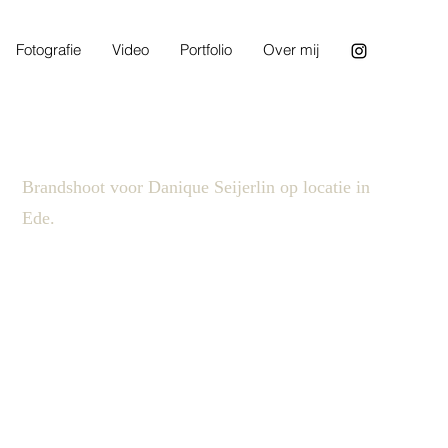
Fotografie
Video
Portfolio
Over mij
Brandshoot voor Danique Seijerlin op locatie in
Ede.