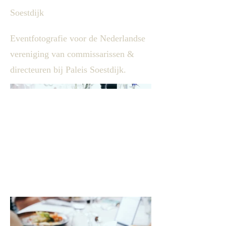
Soestdijk
Eventfotografie voor de Nederlandse
vereniging van commissarissen &
directeuren bij Paleis Soestdijk.