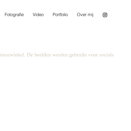
Fotografie
Video
Portfolio
Over mij
rieurwinkel. De beelden werden gebruikt voor socials