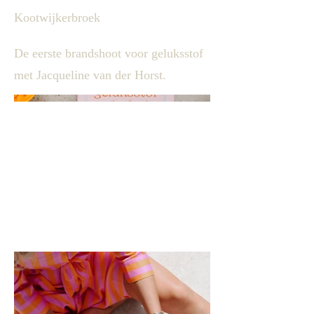
Kootwijkerbroek
De eerste brandshoot voor geluksstof
met Jacqueline van der Horst.