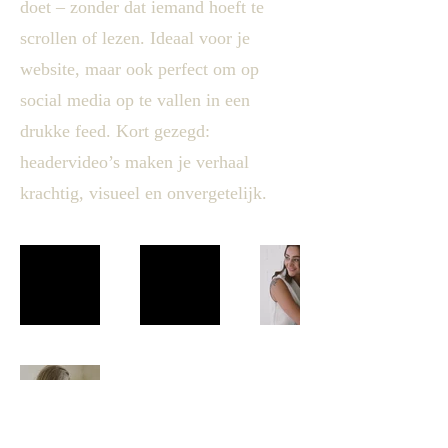
doet – zonder dat iemand hoeft te
scrollen of lezen. Ideaal voor je
website, maar ook perfect om op
social media op te vallen in een
drukke feed. Kort gezegd:
headervideo’s maken je verhaal
krachtig, visueel en onvergetelijk.