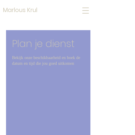
Marlous Krul
Plan je dienst
Bekijk onze beschikbaarheid en boek de
datum en tijd die jou goed uitkomen