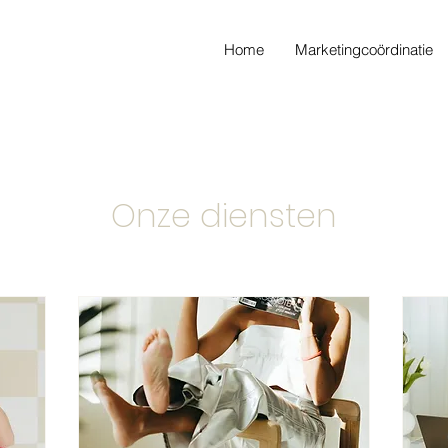
Home
Marketingcoördinatie
Onze diensten